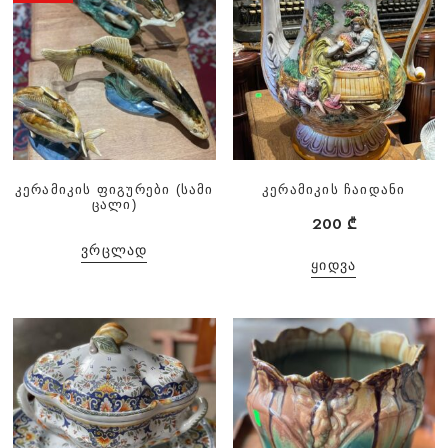
კერამიკის ფიგურები (სამი
კერამიკის ჩაიდანი
ცალი)
200
₾
ᲕᲠᲪᲚᲐᲓ
ᲧᲘᲓᲕᲐ