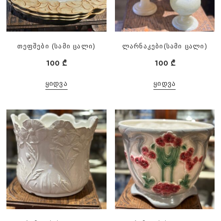
თეფშები (სამი ცალი)
ლარნაკები(სამი ცალი)
100
₾
100
₾
ᲧᲘᲓᲕᲐ
ᲧᲘᲓᲕᲐ