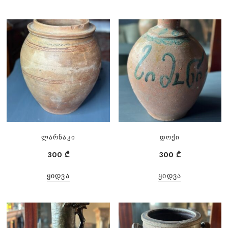
ლარნაკი
დოქი
300
₾
300
₾
ᲧᲘᲓᲕᲐ
ᲧᲘᲓᲕᲐ