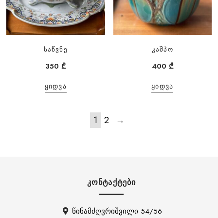
საწვნე
კაშპო
350
₾
400
₾
ᲧᲘᲓᲕᲐ
ᲧᲘᲓᲕᲐ
1
2
→
ᲙᲝᲜᲢᲐᲥᲢᲔᲑᲘ
წინამძღვრიშვილი 54/56