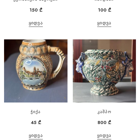
150
₾
100
₾
ᲧᲘᲓᲕᲐ
ᲧᲘᲓᲕᲐ
ჭიქა
კაშპო
45
₾
800
₾
ᲧᲘᲓᲕᲐ
ᲧᲘᲓᲕᲐ