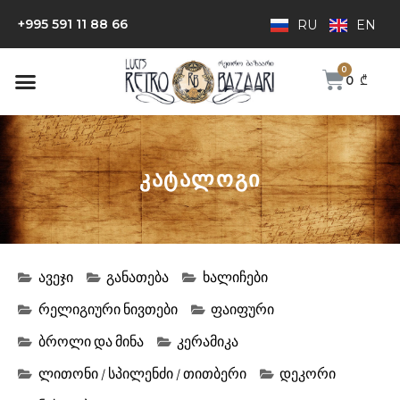
+995 591 11 88 66
RU
EN
0
₾
ᲙᲐᲢᲐᲚᲝᲒᲘ
ავეჯი
განათება
ხალიჩები
რელიგიური ნივთები
ფაიფური
ბროლი და მინა
კერამიკა
ლითონი / სპილენძი / თითბერი
დეკორი