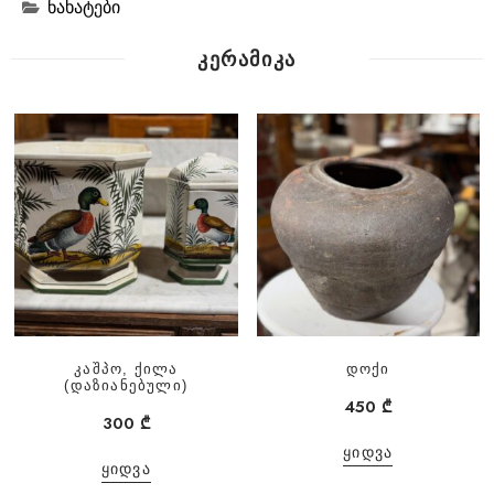
ნახატები
ᲙᲔᲠᲐᲛᲘᲙᲐ
კაშპო, ქილა
დოქი
(დაზიანებული)
450
₾
300
₾
ᲧᲘᲓᲕᲐ
ᲧᲘᲓᲕᲐ