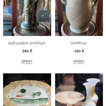
ტერაკოტის ლარნაკი
ლარნაკი
280
₾
350
₾
ᲧᲘᲓᲕᲐ
ᲧᲘᲓᲕᲐ