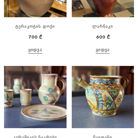
ტერაკოტის დოქი
ლარნაკი
700
₾
600
₾
ᲧᲘᲓᲕᲐ
ᲧᲘᲓᲕᲐ
კერამიკის ნაკრები
ჩაიდანი