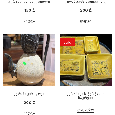
კერამიკის საყვავილე
კერამიკის საყვავილე
150
₾
200
₾
ᲧᲘᲓᲕᲐ
ᲧᲘᲓᲕᲐ
Sold
კერამიკის დოქი
კერამიკის ჭურჭლის
ნაკრები
200
₾
ᲕᲠᲪᲚᲐᲓ
ᲧᲘᲓᲕᲐ