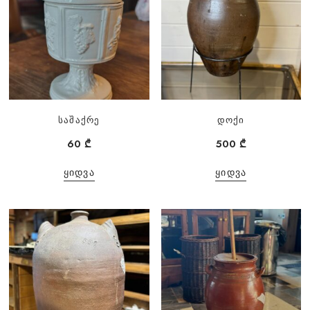
საშაქრე
დოქი
60
₾
500
₾
ᲧᲘᲓᲕᲐ
ᲧᲘᲓᲕᲐ