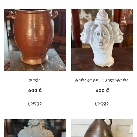
დოქი
ტერაკოტის სკულპტურა
600
₾
600
₾
ᲧᲘᲓᲕᲐ
ᲧᲘᲓᲕᲐ