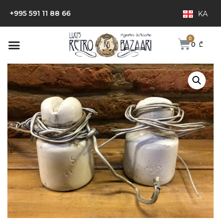
+995 591 11 88 66
KA
0
₾