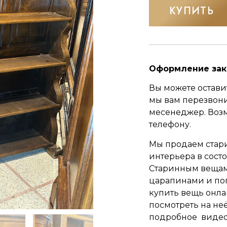
КУПИТЬ
Оформление зак
Вы можете оставит
мы вам перезвон
месенеджер.
Воз
телефону.
Мы продаем стар
интерьера в сост
Старинным вещам 
царапинами и по
купить вещь онла
посмотреть на неё
подробное видео