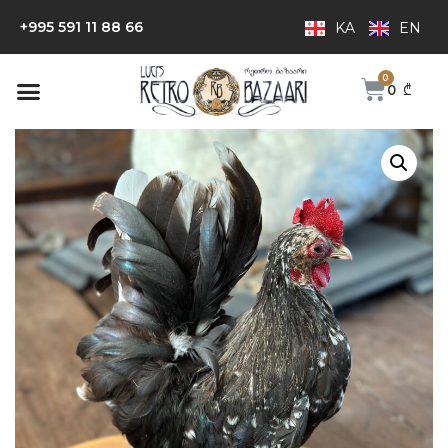
+995 591 11 88 66
KA
EN
0
₾