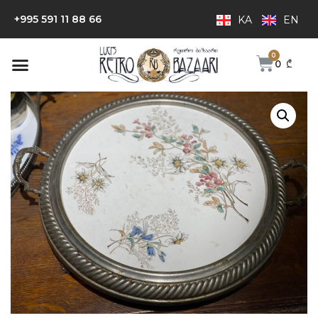
+995 591 11 88 66
KA
EN
0
₾