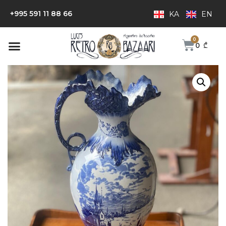
+995 591 11 88 66
KA
EN
0
₾