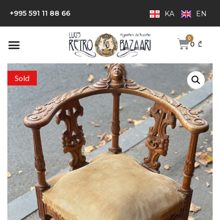
+995 591 11 88 66
KA
EN
0
₾
Sold