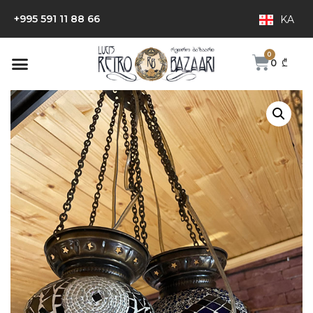
+995 591 11 88 66
KA
0
₾