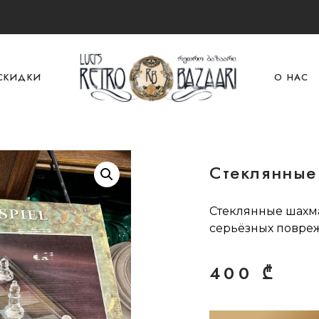
СКИДКИ
О НАС
Стеклянные
Стеклянные шахма
серьёзных повре
400
₾