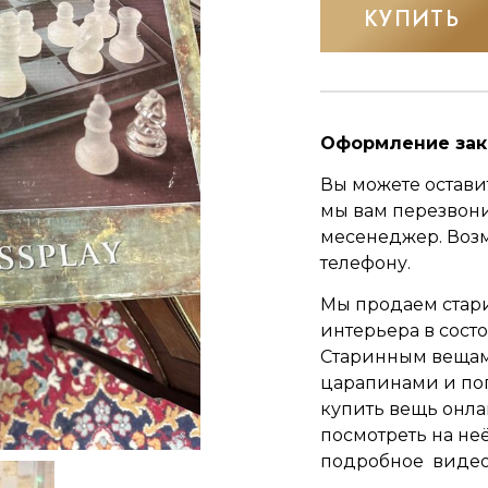
КУПИТЬ
Оформление зак
Вы можете оставит
мы вам перезвон
месенеджер.
Воз
телефону.
Мы продаем стар
интерьера в сост
Старинным вещам 
царапинами и по
купить вещь онла
посмотреть на неё
подробное видео