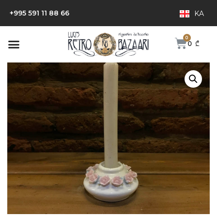
+995 591 11 88 66
KA
0
₾