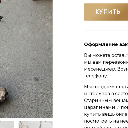
КУПИТЬ
Оформление зак
Вы можете оставит
мы вам перезвон
месенеджер.
Воз
телефону.
Мы продаем стар
интерьера в сост
Старинным вещам 
царапинами и по
купить вещь онла
посмотреть на неё
подробное видео