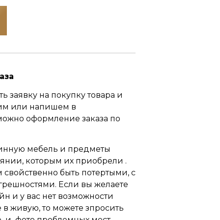
аза
ь заявку на покупку товара и
им или напишем в
можно оформление заказа по
инную мебель и предметы
оянии, которым их приобрели .
свойственно быть потертыми, с
грешностями. Если вы желаете
йн и у вас нет возможности
 в живую, то можете зпросить
 и фото проблемных мест.