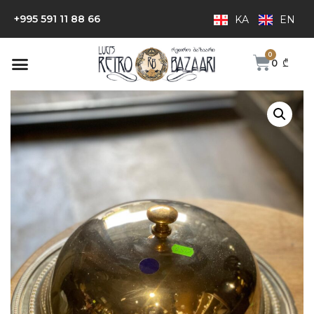
+995 591 11 88 66
KA
EN
0
₾