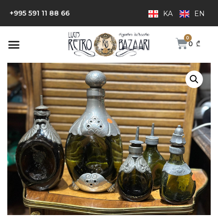
+995 591 11 88 66
KA
EN
0
₾