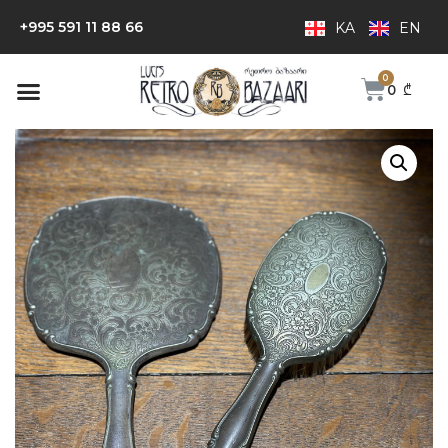
+995 591 11 88 66
KA
EN
0
₾