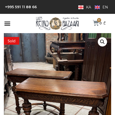
+995 591 11 88 66
KA
EN
0
₾
Sold