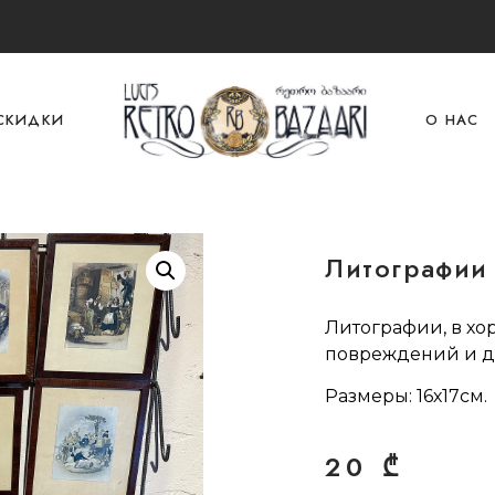
СКИДКИ
О НАС
Литографии
Литографии, в хо
повреждений и д
Размеры: 16х17см.
20
₾