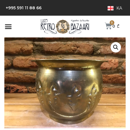
+995 591 11 88 66
KA
0
₾