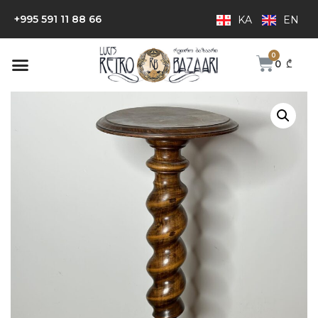
+995 591 11 88 66
KA
EN
0
₾