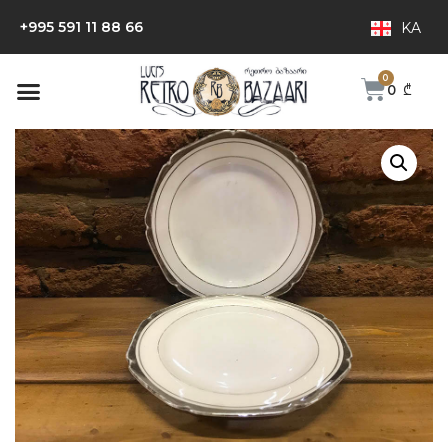
+995 591 11 88 66
KA
0
₾