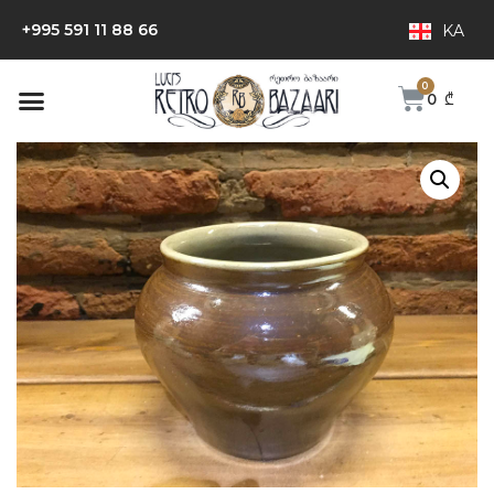
+995 591 11 88 66
KA
0
₾