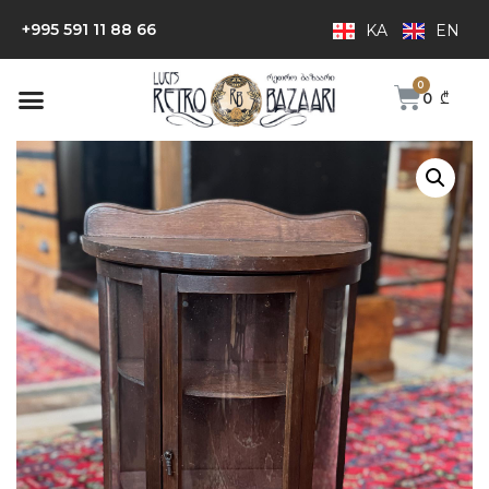
+995 591 11 88 66
KA
EN
0
₾