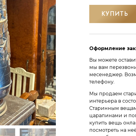
КУПИТЬ
Оформление зак
Вы можете оставит
мы вам перезвон
месенеджер.
Воз
телефону.
Мы продаем стар
интерьера в сост
Старинным вещам 
царапинами и по
купить вещь онла
посмотреть на неё