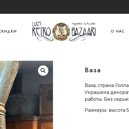
СКИДКИ
О НАС
Ваза
Ваза, страна-Голл
Украшена декора
работы. Без серь
Размеры: высота 5