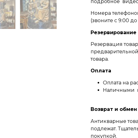
подробное видео
Номера телефонов
(
звоните c 9:00 до 
Резервирование
Резервация товар
предварительной 
товара.
Оплата
Оплата на ра
Наличными 
Возврат и обмен
Антикварные това
подлежат. Тщател
покупкой.