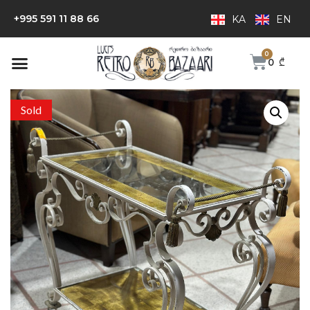
+995 591 11 88 66
KA
EN
0
₾
Sold