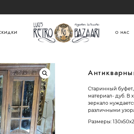
СКИДКИ
О НАС
Антикварны
Старинный буфет,
материал- дуб. В
зеркало нуждаетс
различными узор
Размеры: 130х50х