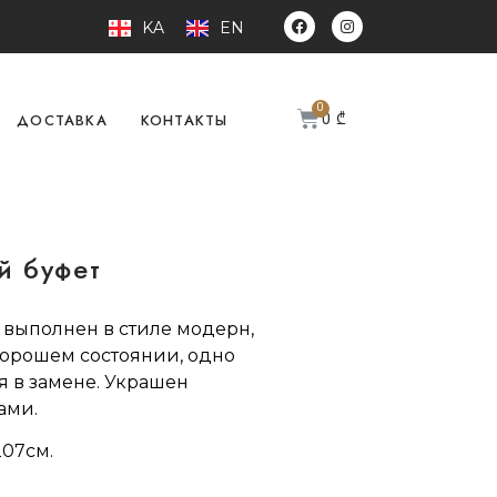
KA
EN
0
₾
ДОСТАВКА
КОНТАКТЫ
й буфет
 выполнен в стиле модерн,
 хорошем состоянии, одно
я в замене. Украшен
ами.
207см.