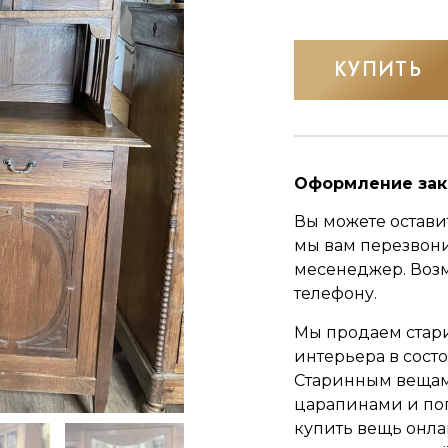
КУПИТЬ
Оформление зак
Вы можете оставит
мы вам перезвон
месенеджер.
Воз
телефону.
Мы продаем стар
интерьера в сост
Старинным вещам 
царапинами и по
купить вещь онла