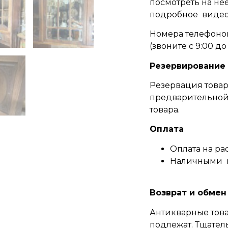
посмотреть на неё
подробное видео
Номера телефонов
(
звоните c 9:00 до 
Резервирование
Резервация товар
предварительной 
товара.
Оплата
Оплата на ра
Наличными 
Возврат и обмен
Антикварные това
подлежат. Тщател