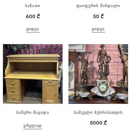
სანათი
ფაიფურის შანდალი
600
₾
50
₾
ᲧᲘᲓᲕᲐ
ᲧᲘᲓᲕᲐ
საწერი მაგიდა
სამეული ბუხრისათვის
5000
₾
ᲕᲠᲪᲚᲐᲓ