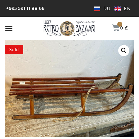
+995 591 11 88 66
RU
EN
0
₾
Sold