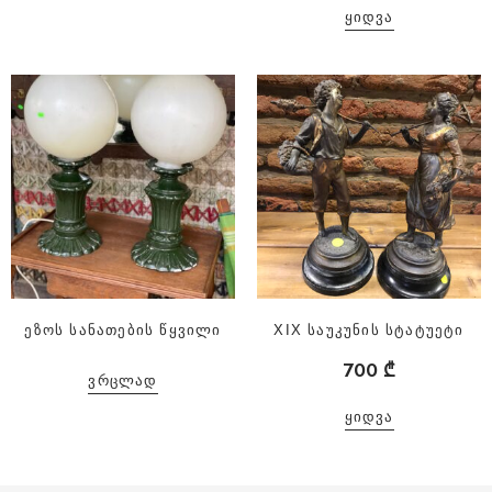
ᲧᲘᲓᲕᲐ
ეზოს სანათების წყვილი
XIX საუკუნის სტატუეტი
700
₾
ᲕᲠᲪᲚᲐᲓ
ᲧᲘᲓᲕᲐ