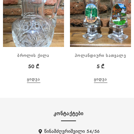
ბროლის ქილა
ჰოლანდიური სათვალე
50
₾
5
₾
ᲧᲘᲓᲕᲐ
ᲧᲘᲓᲕᲐ
ᲙᲝᲜᲢᲐᲥᲢᲔᲑᲘ
წინამძღვრიშვილი 54/56