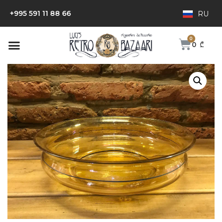
+995 591 11 88 66
RU
0
₾