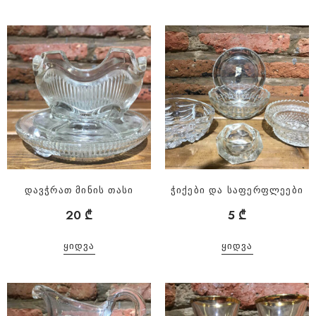
დავჭრათ მინის თასი
ჭიქები და საფერფლეები
20
₾
5
₾
ᲧᲘᲓᲕᲐ
ᲧᲘᲓᲕᲐ