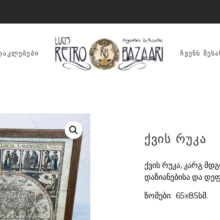
ᲓᲐᲙᲚᲔᲑᲔᲑᲘ
ᲩᲕᲔᲜᲡ ᲨᲔᲡᲐ
ქვის რუკა
ქვის რუკა, კარგ მ
დაზიანებისა და დეფ
ზომები: 65х85სმ.