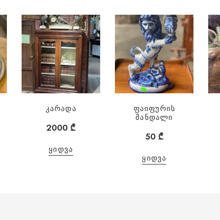
კარადა
ფაიფურის
შანდალი
2000
₾
50
₾
ᲧᲘᲓᲕᲐ
ᲧᲘᲓᲕᲐ