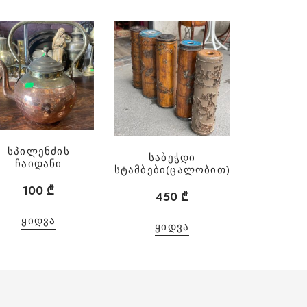
სპილენძის
საბეჭდი
ჩაიდანი
სტამბები(ცალობით)
100
₾
450
₾
ᲧᲘᲓᲕᲐ
ᲧᲘᲓᲕᲐ