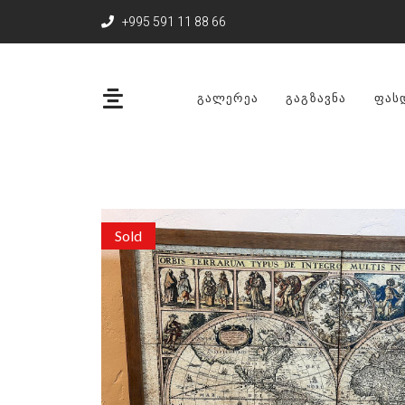
+995 591 11 88 66
ᲒᲐᲚᲔᲠᲔᲐ
ᲒᲐᲒᲖᲐᲕᲜᲐ
ᲤᲐᲡ
Sold