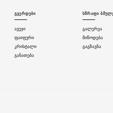
ᲒᲕᲔᲠᲓᲔᲑᲘ
ᲡᲬᲠᲐᲤᲘ ᲑᲛᲣᲚ
ავეჯი
გალერეა
ფაიფური
მიწოდება
კრისტალი
გაგზავნა
განათება