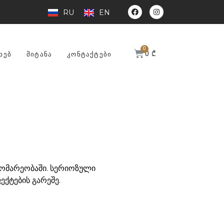
RU
EN
0
₾
ᲮᲔᲑ
ᲛᲘᲢᲐᲜᲐ
ᲙᲝᲜᲢᲐᲥᲢᲔᲑᲘ
დგომარეობაში. სერიოზული
ექტების გარეშე.