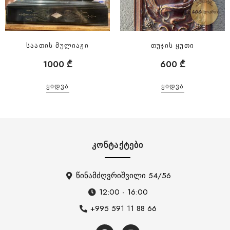
საათის მულიაჟი
თუჯის ყუთი
1000
₾
600
₾
ᲧᲘᲓᲕᲐ
ᲧᲘᲓᲕᲐ
ᲙᲝᲜᲢᲐᲥᲢᲔᲑᲘ
წინამძღვრიშვილი 54/56
12:00 - 16:00
+995 591 11 88 66