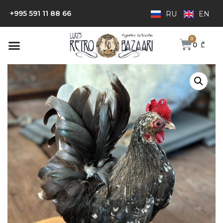
+995 591 11 88 66
RU
EN
0
₾