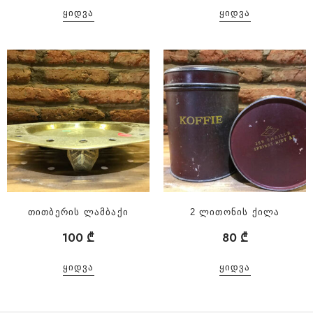
ᲧᲘᲓᲕᲐ
ᲧᲘᲓᲕᲐ
თითბერის ლამბაქი
2 ლითონის ქილა
100
₾
80
₾
ᲧᲘᲓᲕᲐ
ᲧᲘᲓᲕᲐ