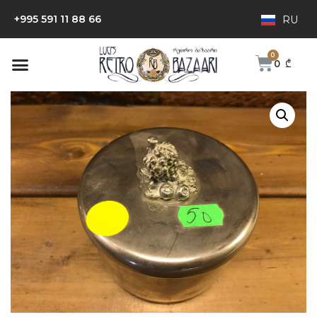
+995 591 11 88 66
RU
0
₾