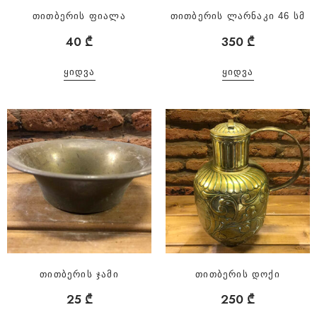
თითბერის ფიალა
თითბერის ლარნაკი 46 სმ
40
₾
350
₾
ᲧᲘᲓᲕᲐ
ᲧᲘᲓᲕᲐ
თითბერის ჯამი
თითბერის დოქი
25
₾
250
₾