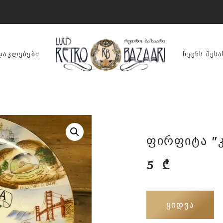
ᲓᲐᲙᲚᲔᲑᲔᲑᲘ
ᲩᲕᲔᲜᲡ ᲨᲔᲡᲐ
ფირფიტა "
5
₾
ᲧᲘᲓᲕᲐ