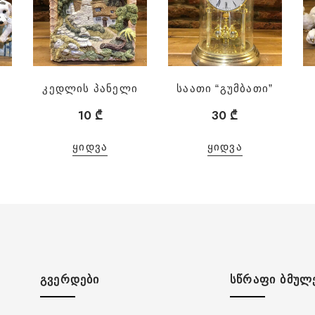
კედლის პანელი
საათი “გუმბათი”
10
₾
30
₾
ᲧᲘᲓᲕᲐ
ᲧᲘᲓᲕᲐ
ᲒᲕᲔᲠᲓᲔᲑᲘ
ᲡᲬᲠᲐᲤᲘ ᲑᲛᲣᲚ