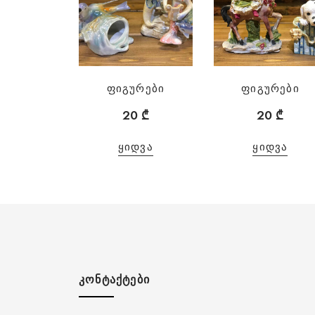
ფიგურები
ფიგურები
20
₾
20
₾
ᲧᲘᲓᲕᲐ
ᲧᲘᲓᲕᲐ
ᲙᲝᲜᲢᲐᲥᲢᲔᲑᲘ