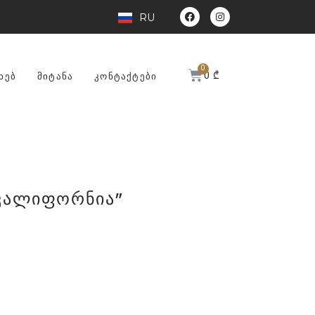
RU
0
₾
ᲮᲔᲑ
ᲛᲘᲢᲐᲜᲐ
ᲙᲝᲜᲢᲐᲥᲢᲔᲑᲘ
კალიფორნია"