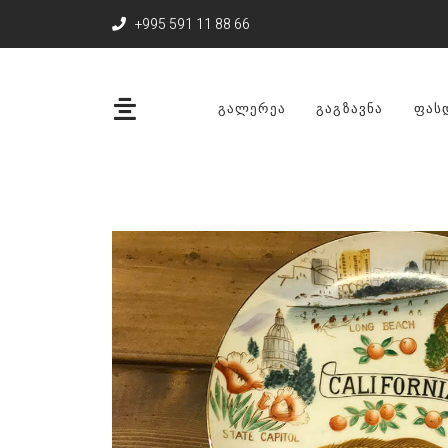
+995 591 11 88 66
ᲒᲐᲚᲔᲠᲔᲐ
ᲒᲐᲒᲖᲐᲕᲜᲐ
ᲤᲐᲡ