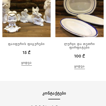
ფაიფურის ფიგურები
ლურჯი და თეთრი
ფირფიტები
15
₾
100
₾
ᲧᲘᲓᲕᲐ
ᲧᲘᲓᲕᲐ
ᲙᲝᲜᲢᲐᲥᲢᲔᲑᲘ