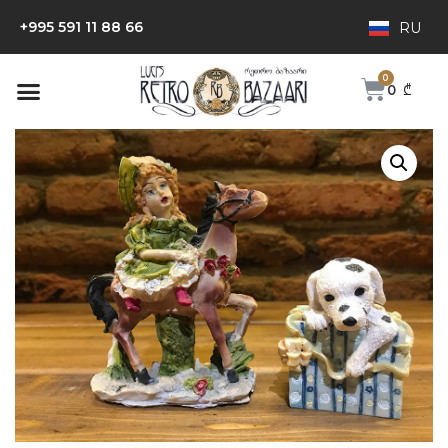
+995 591 11 88 66
RU
0
₾