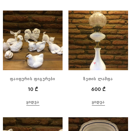
ფაიფურის ფიგურები
ზეთის ლამფა
10
₾
600
₾
ᲧᲘᲓᲕᲐ
ᲧᲘᲓᲕᲐ