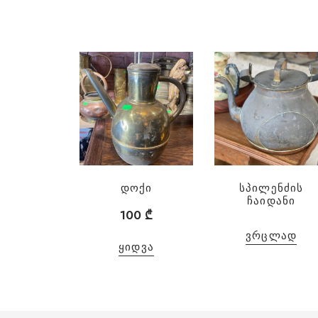
დოქი
სპილენძის
ჩაიდანი
100
₾
ᲕᲠᲪᲚᲐᲓ
ᲧᲘᲓᲕᲐ