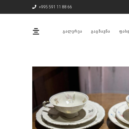
+995 591 11 88 66
ᲒᲐᲚᲔᲠᲔᲐ
ᲒᲐᲒᲖᲐᲕᲜᲐ
ᲤᲐᲡ