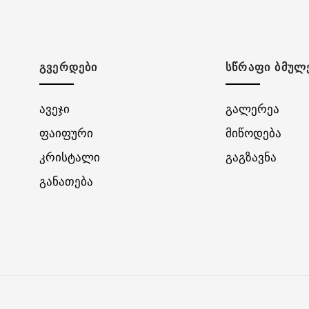
ᲒᲕᲔᲠᲓᲔᲑᲘ
ᲡᲬᲠᲐᲤᲘ ᲑᲛᲣᲚ
ავეჯი
გალერეა
ფაიფური
მიწოდება
კრისტალი
გაგზავნა
განათება