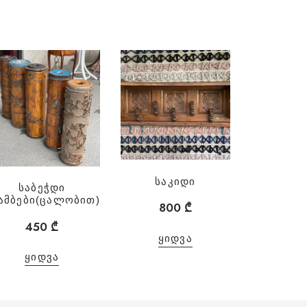
საკიდი
საბეჭდი
ამბები(ცალობით)
800
₾
450
₾
ᲧᲘᲓᲕᲐ
ᲧᲘᲓᲕᲐ