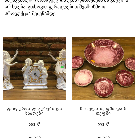
არ ხდება. გთხოვთ, ყურადღებით შეამოწმოთ
პროდუქცია შეძენამდე.
ფაიფურის ფიგურები და
წითელი თეფში და 5
საათები
თეფში
30
₾
20
₾
ᲧᲘᲓᲕᲐ
ᲧᲘᲓᲕᲐ