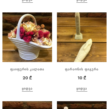
ფაიფურის კალათა
ფარაონის ფიგურა
20
₾
10
₾
ᲧᲘᲓᲕᲐ
ᲧᲘᲓᲕᲐ