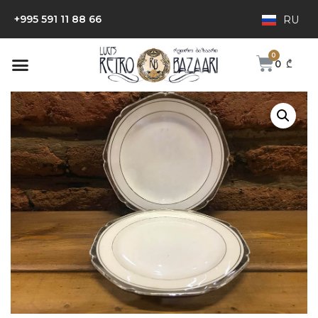
+995 591 11 88 66
RU
0
₾