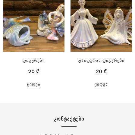
ფიგურები
ფაიფურის ფიგურები
20
₾
20
₾
ᲧᲘᲓᲕᲐ
ᲧᲘᲓᲕᲐ
ᲙᲝᲜᲢᲐᲥᲢᲔᲑᲘ