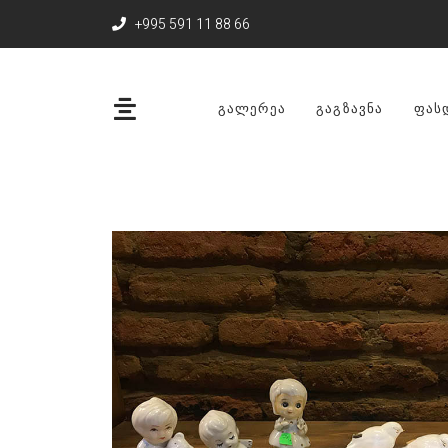
+995 591 11 88 66
ᲒᲐᲚᲔᲠᲔᲐ
ᲒᲐᲒᲖᲐᲕᲜᲐ
ᲤᲐᲡ