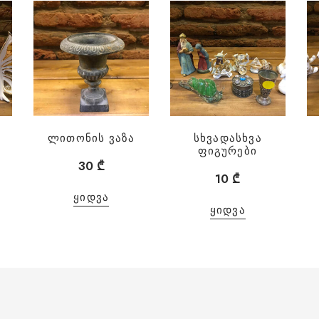
ლითონის ვაზა
სხვადასხვა
ფიგურები
30
₾
10
₾
ᲧᲘᲓᲕᲐ
ᲧᲘᲓᲕᲐ