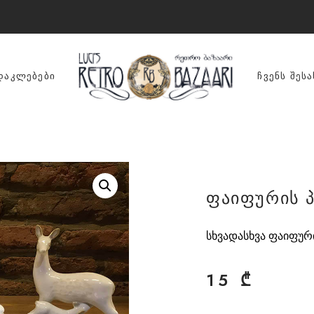
ᲓᲐᲙᲚᲔᲑᲔᲑᲘ
ᲩᲕᲔᲜᲡ ᲨᲔᲡᲐ
ფაიფურის 
სხვადასხვა ფაიფური
15
₾