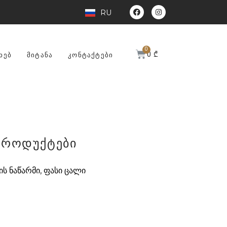
RU
0
₾
ᲮᲔᲑ
ᲛᲘᲢᲐᲜᲐ
ᲙᲝᲜᲢᲐᲥᲢᲔᲑᲘ
პროდუქტები
ს ნაწარმი, ფასი ცალი