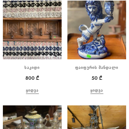
საკიდი
ფაიფურის შანდალი
800
₾
50
₾
ᲧᲘᲓᲕᲐ
ᲧᲘᲓᲕᲐ