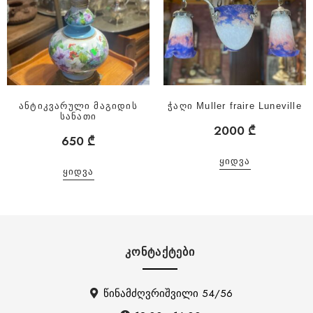
ანტიკვარული მაგიდის
ჭაღი Muller fraire Luneville
სანათი
2000
₾
650
₾
ᲧᲘᲓᲕᲐ
ᲧᲘᲓᲕᲐ
ᲙᲝᲜᲢᲐᲥᲢᲔᲑᲘ
წინამძღვრიშვილი 54/56