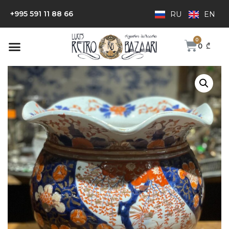
+995 591 11 88 66
RU
EN
0
₾