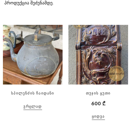
პროდუქცია შეძენამდე.
სპილენძის ჩაიდანი
თუჯის ყუთი
600
₾
ᲕᲠᲪᲚᲐᲓ
ᲧᲘᲓᲕᲐ