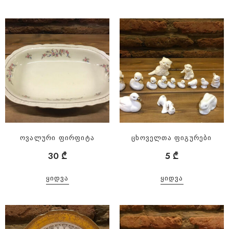
ოვალური ფირფიტა
ცხოველთა ფიგურები
30
₾
5
₾
ᲧᲘᲓᲕᲐ
ᲧᲘᲓᲕᲐ