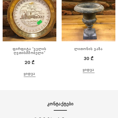
ფირფიტა “ველის
ლითონის ვაზა
ღვთისმშობელი”
30
₾
20
₾
ᲧᲘᲓᲕᲐ
ᲧᲘᲓᲕᲐ
ᲙᲝᲜᲢᲐᲥᲢᲔᲑᲘ