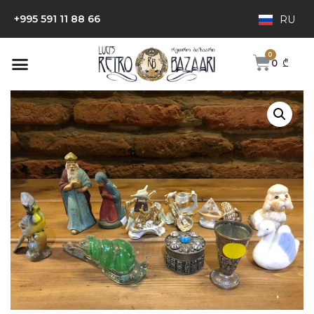
+995 591 11 88 66
RU
0
₾