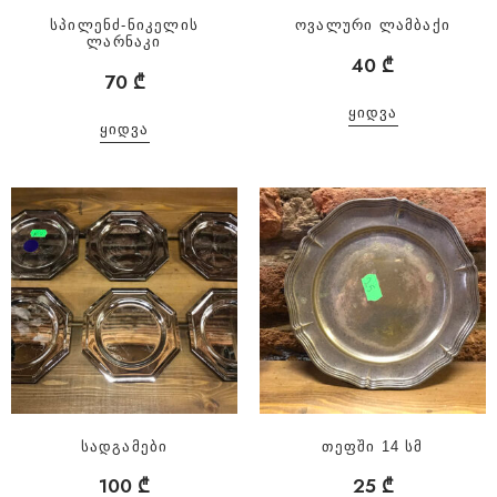
სპილენძ-ნიკელის
ოვალური ლამბაქი
ლარნაკი
40
₾
70
₾
ᲧᲘᲓᲕᲐ
ᲧᲘᲓᲕᲐ
სადგამები
თეფში 14 სმ
100
₾
25
₾