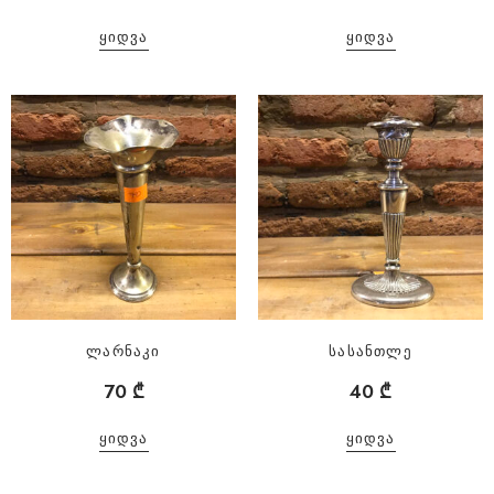
ᲧᲘᲓᲕᲐ
ᲧᲘᲓᲕᲐ
ლარნაკი
სასანთლე
70
₾
40
₾
ᲧᲘᲓᲕᲐ
ᲧᲘᲓᲕᲐ