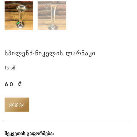
სპილენძ-ნიკელის ლარნაკი
15 სმ
60
₾
ᲧᲘᲓᲕᲐ
შეკვეთის გაფორმება: