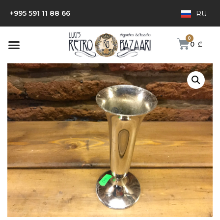
+995 591 11 88 66
RU
0
₾