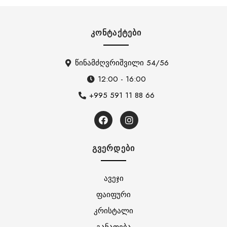
ᲙᲝᲜᲢᲐᲥᲢᲔᲑᲘ
წინამძღვრიშვილი 54/56
12:00 - 16:00
+995 591 11 88 66
ᲒᲕᲔᲠᲓᲔᲑᲘ
ავეჯი
ფაიფური
კრისტალი