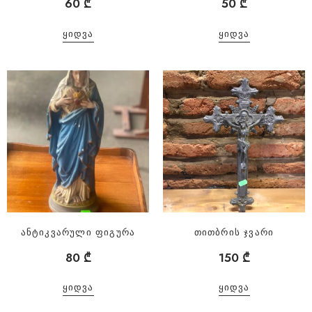
60
₾
50
₾
ᲧᲘᲓᲕᲐ
ᲧᲘᲓᲕᲐ
ანტიკვარული ფიგურა
თითბრის ჯვარი
80
₾
150
₾
ᲧᲘᲓᲕᲐ
ᲧᲘᲓᲕᲐ