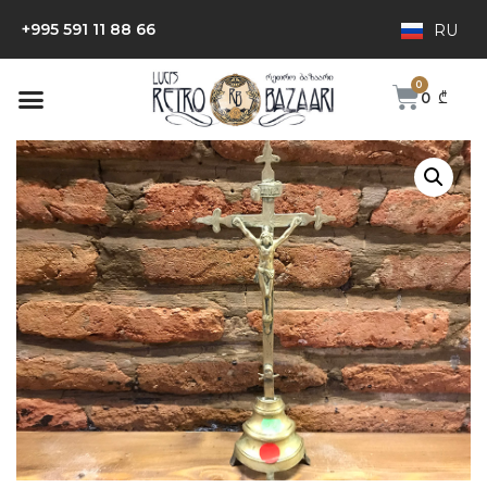
+995 591 11 88 66
RU
0
₾