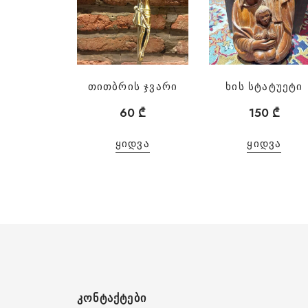
თითბრის ჯვარი
ხის სტატუეტი
60
₾
150
₾
ᲧᲘᲓᲕᲐ
ᲧᲘᲓᲕᲐ
ᲙᲝᲜᲢᲐᲥᲢᲔᲑᲘ