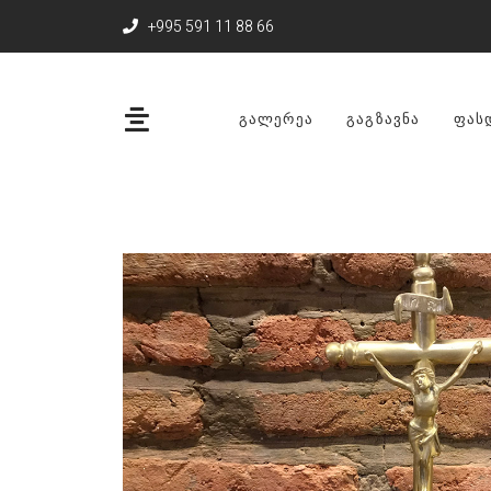
+995 591 11 88 66
ᲒᲐᲚᲔᲠᲔᲐ
ᲒᲐᲒᲖᲐᲕᲜᲐ
ᲤᲐᲡ