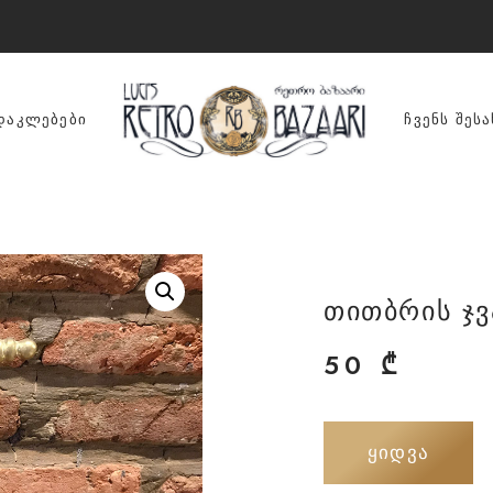
ᲓᲐᲙᲚᲔᲑᲔᲑᲘ
ᲩᲕᲔᲜᲡ ᲨᲔᲡᲐ
თითბრის ჯვ
50
₾
ᲧᲘᲓᲕᲐ