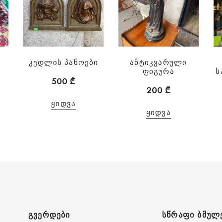
კედლის პანოები
ანტიკვარული
ფიგურა
ს
500
₾
200
₾
ᲧᲘᲓᲕᲐ
ᲧᲘᲓᲕᲐ
ᲒᲕᲔᲠᲓᲔᲑᲘ
ᲡᲬᲠᲐᲤᲘ ᲑᲛᲣᲚ