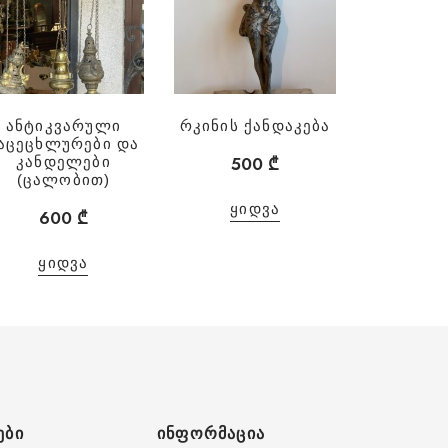
ანტიკვარული
რკინის ქანდაკება
აცეცხლურები და
500
₾
კანდელები
(ცალობით)
ᲧᲘᲓᲕᲐ
600
₾
ᲧᲘᲓᲕᲐ
ᲔᲑᲘ
ᲘᲜᲤᲝᲠᲛᲐᲪᲘᲐ