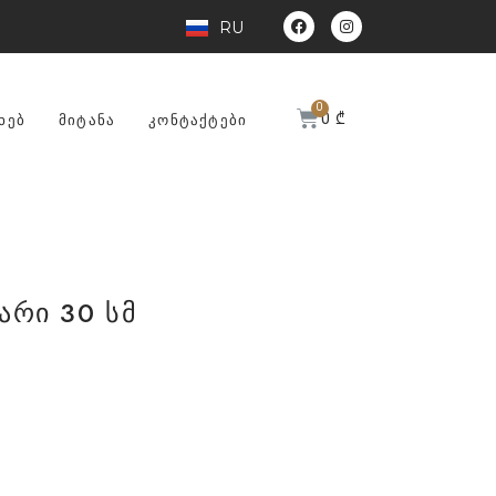
RU
0
₾
ᲮᲔᲑ
ᲛᲘᲢᲐᲜᲐ
ᲙᲝᲜᲢᲐᲥᲢᲔᲑᲘ
არი 30 სმ