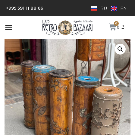
+995 591 11 88 66
RU
EN
0
₾