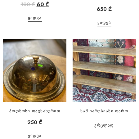
100
₾
60
₾
650
₾
ᲧᲘᲓᲕᲐ
ᲧᲘᲓᲕᲐ
პოდნოსი თავსახურით
სამ იარუსიანი თარო
250
₾
ᲕᲠᲪᲚᲐᲓ
ᲧᲘᲓᲕᲐ