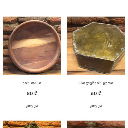
ხის თასი
სპილენძის ყუთი
80
₾
60
₾
ᲧᲘᲓᲕᲐ
ᲧᲘᲓᲕᲐ