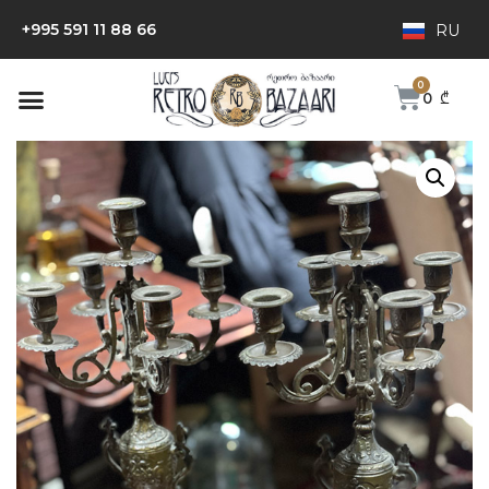
+995 591 11 88 66
RU
0
₾