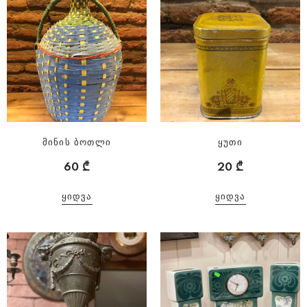
მინის ბოთლი
ყუთი
60
₾
20
₾
ᲧᲘᲓᲕᲐ
ᲧᲘᲓᲕᲐ