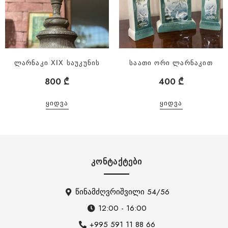
ლარნაკი XIX საუკუნის
საათი ორი ლარნაკით
800
₾
400
₾
ᲧᲘᲓᲕᲐ
ᲧᲘᲓᲕᲐ
ᲙᲝᲜᲢᲐᲥᲢᲔᲑᲘ
წინამძღვრიშვილი 54/56
12:00 - 16:00
+995 591 11 88 66