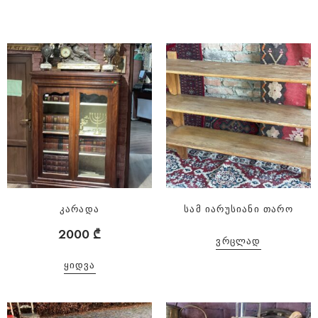
კარადა
სამ იარუსიანი თარო
2000
₾
ᲕᲠᲪᲚᲐᲓ
ᲧᲘᲓᲕᲐ