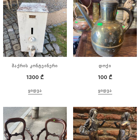
შაქრის კონტეინერი
დოქი
1300
₾
100
₾
ᲧᲘᲓᲕᲐ
ᲧᲘᲓᲕᲐ