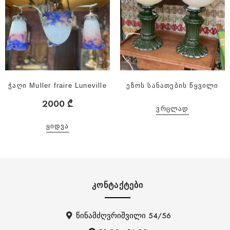
ჭაღი Muller fraire Luneville
ეზოს სანათების წყვილი
2000
₾
ᲕᲠᲪᲚᲐᲓ
ᲧᲘᲓᲕᲐ
ᲙᲝᲜᲢᲐᲥᲢᲔᲑᲘ
წინამძღვრიშვილი 54/56