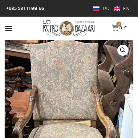
+995 591 11 88 66
RU
EN
0
₾