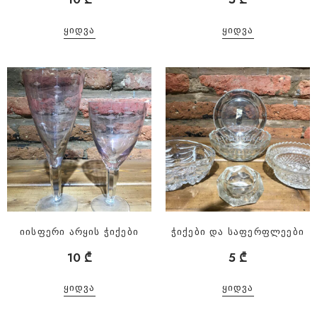
ᲧᲘᲓᲕᲐ
ᲧᲘᲓᲕᲐ
იისფერი არყის ჭიქები
ჭიქები და საფერფლეები
10
₾
5
₾
ᲧᲘᲓᲕᲐ
ᲧᲘᲓᲕᲐ