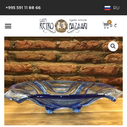
+995 591 11 88 66
RU
0
₾