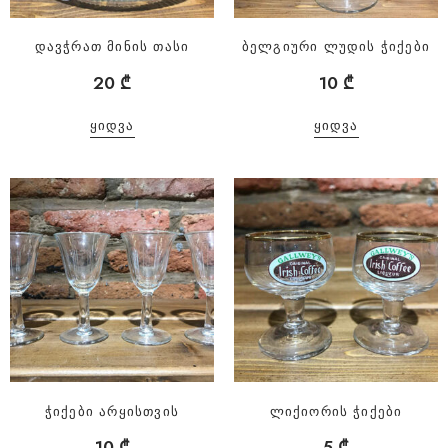
დავჭრათ მინის თასი
ბელგიური ლუდის ჭიქები
20
₾
10
₾
ᲧᲘᲓᲕᲐ
ᲧᲘᲓᲕᲐ
ჭიქები არყისთვის
ლიქიორის ჭიქები
10
₾
5
₾