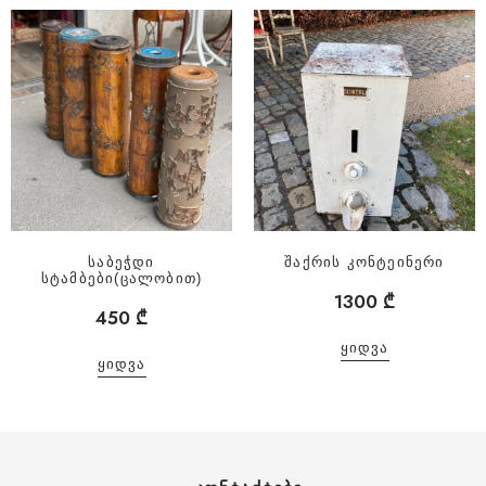
საბეჭდი
შაქრის კონტეინერი
სტამბები(ცალობით)
1300
₾
450
₾
ᲧᲘᲓᲕᲐ
ᲧᲘᲓᲕᲐ