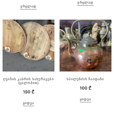
ᲕᲠᲪᲚᲐᲓ
ᲕᲠᲪᲚᲐᲓ
ღვინის კასრის სახურავები
სპილენძის ჩაიდანი
(ცალობით)
100
₾
150
₾
ᲧᲘᲓᲕᲐ
ᲧᲘᲓᲕᲐ