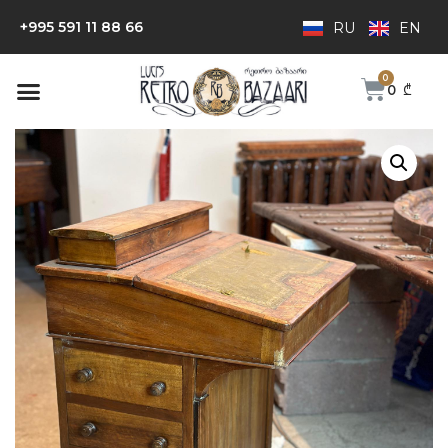
+995 591 11 88 66
RU
EN
0
₾