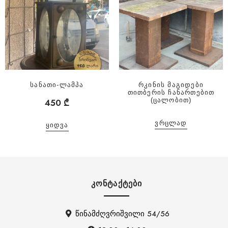
სანათი-ლამპა
რკინის მაგიდები
თითბერის ჩანართებით
(ცალობით)
450
₾
ᲕᲠᲪᲚᲐᲓ
ᲧᲘᲓᲕᲐ
ᲙᲝᲜᲢᲐᲥᲢᲔᲑᲘ
წინამძღვრიშვილი 54/56