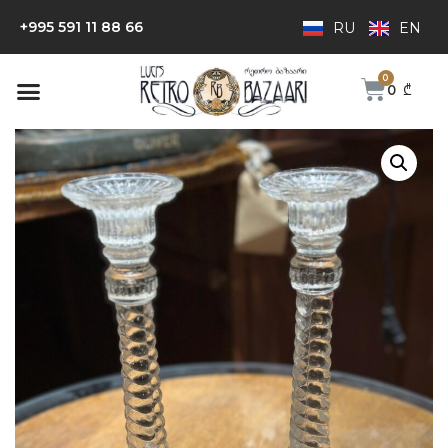
+995 591 11 88 66
RU
EN
0
₾