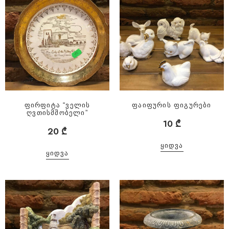
ფირფიტა “ველის
ფაიფურის ფიგურები
ღვთისმშობელი”
10
₾
20
₾
ᲧᲘᲓᲕᲐ
ᲧᲘᲓᲕᲐ