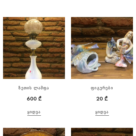
ზეთის ლამფა
ფიგურები
600
₾
20
₾
ᲧᲘᲓᲕᲐ
ᲧᲘᲓᲕᲐ