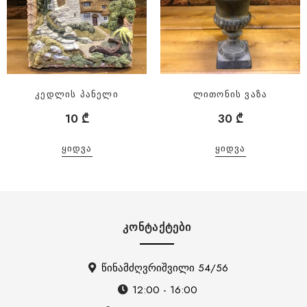
კედლის პანელი
ლითონის ვაზა
10
₾
30
₾
ᲧᲘᲓᲕᲐ
ᲧᲘᲓᲕᲐ
ᲙᲝᲜᲢᲐᲥᲢᲔᲑᲘ
წინამძღვრიშვილი 54/56
12:00 - 16:00