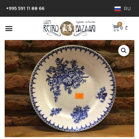
+995 591 11 88 66
RU
0
₾