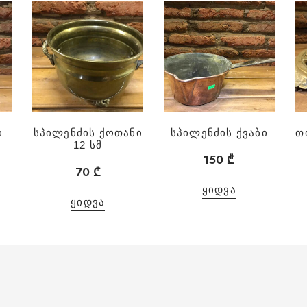
ი
სპილენძის ქოთანი
სპილენძის ქვაბი
თ
12 სმ
150
₾
70
₾
ᲧᲘᲓᲕᲐ
ᲧᲘᲓᲕᲐ