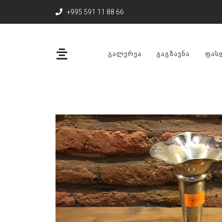
+995 591 11 88 66
ᲒᲐᲚᲔᲠᲔᲐ
ᲒᲐᲒᲖᲐᲕᲜᲐ
ᲤᲐᲡ