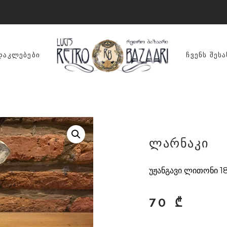
ᲓᲐᲙᲚᲔᲑᲔᲑᲘ
ᲩᲕᲔᲜᲡ ᲨᲔᲡᲐ
ლარნაკი
უჟანგავი ლითონი 18
70
₾