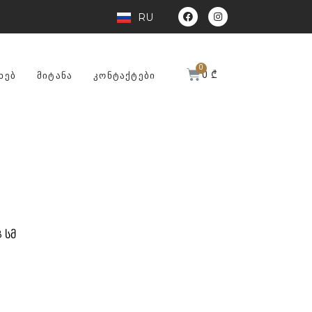
RU
0
₾
ᲮᲔᲑ
ᲛᲘᲢᲐᲜᲐ
ᲙᲝᲜᲢᲐᲥᲢᲔᲑᲘ
 სმ