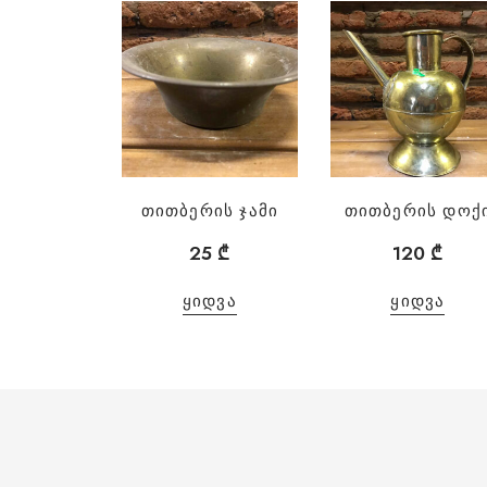
თითბერის ჯამი
თითბერის დოქ
25
₾
120
₾
ᲧᲘᲓᲕᲐ
ᲧᲘᲓᲕᲐ