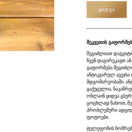
ᲧᲘᲓᲕᲐ
შეკვეთის გაფორმებ
შეგიძლიათ დაგვიტო
ჩვენ დაგირეკავთ ან
გაფორმება შეგიძლ
ანტიკვარულ ავეჯსა 
მდგომარეობაში. ან
გაქუცულია, ნაკაწრე
ონლაინ ყიდვა გსურ
ცოცხლად ნახოთ, შ
პრობლემური ადგილ
ფოტოები.
ტელეფონის ნომრები