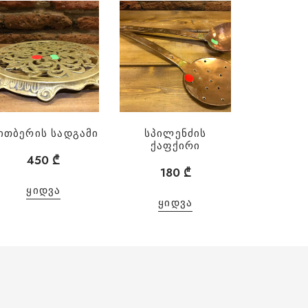
ითბერის სადგამი
სპილენძის
ქაფქირი
450
₾
180
₾
ᲧᲘᲓᲕᲐ
ᲧᲘᲓᲕᲐ