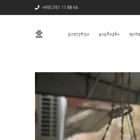
+995 591 11 88 66
ᲒᲐᲚᲔᲠᲔᲐ
ᲒᲐᲒᲖᲐᲕᲜᲐ
ᲤᲐᲡ