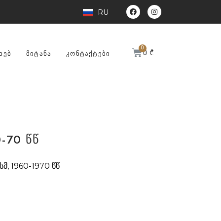
RU
0
₾
ᲮᲔᲑ
ᲛᲘᲢᲐᲜᲐ
ᲙᲝᲜᲢᲐᲥᲢᲔᲑᲘ
-70 წწ
სმ, 1960-1970 წწ