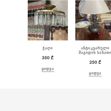
ჭაღი
ანტიკვარული
მაგიდის სანათ
350
₾
250
₾
ᲧᲘᲓᲕᲐ
ᲧᲘᲓᲕᲐ