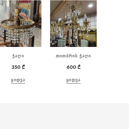
ჭაღი
თითბრის ჭაღი
350
₾
600
₾
ᲧᲘᲓᲕᲐ
ᲧᲘᲓᲕᲐ