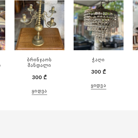
ბრინჯაოს
ჭაღი
ი
შანდალი
300
₾
300
₾
ᲧᲘᲓᲕᲐ
ᲧᲘᲓᲕᲐ