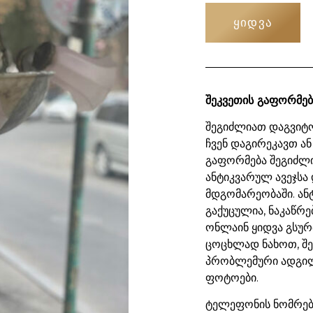
ᲧᲘᲓᲕᲐ
შეკვეთის გაფორმებ
შეგიძლიათ დაგვიტო
ჩვენ დაგირეკავთ ან
გაფორმება შეგიძლ
ანტიკვარულ ავეჯსა 
მდგომარეობაში. ან
გაქუცულია, ნაკაწრე
ონლაინ ყიდვა გსურ
ცოცხლად ნახოთ, შ
პრობლემური ადგილ
ფოტოები.
ტელეფონის ნომრები