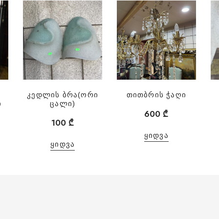
კედლის ბრა(ორი
თითბრის ჭაღი
ი
ცალი)
600
₾
100
₾
ᲧᲘᲓᲕᲐ
ᲧᲘᲓᲕᲐ