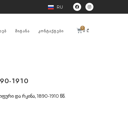
RU
0
₾
ᲮᲔᲑ
ᲛᲘᲢᲐᲜᲐ
ᲙᲝᲜᲢᲐᲥᲢᲔᲑᲘ
90-1910
აიფური და რკინა, 1890-1910 წწ.