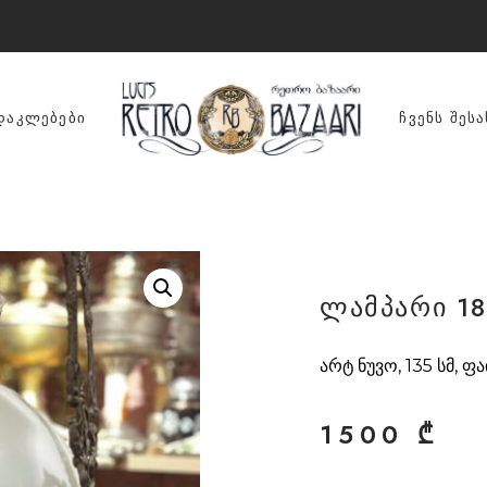
ᲓᲐᲙᲚᲔᲑᲔᲑᲘ
ᲩᲕᲔᲜᲡ ᲨᲔᲡᲐ
ლამპარი 18
არტ ნუვო, 135 სმ, ფ
1500
₾