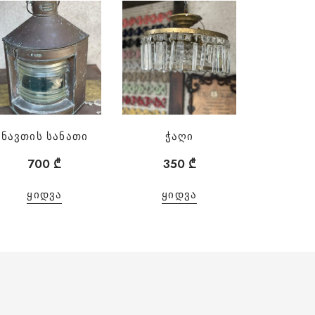
ნავთის სანათი
ჭაღი
700
₾
350
₾
ᲧᲘᲓᲕᲐ
ᲧᲘᲓᲕᲐ