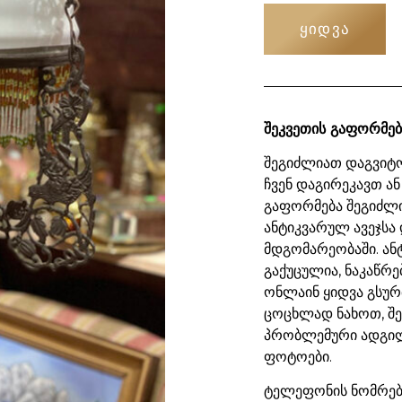
ᲧᲘᲓᲕᲐ
შეკვეთის გაფორმებ
შეგიძლიათ დაგვიტო
ჩვენ დაგირეკავთ ან
გაფორმება შეგიძლ
ანტიკვარულ ავეჯსა 
მდგომარეობაში. ან
გაქუცულია, ნაკაწრე
ონლაინ ყიდვა გსურ
ცოცხლად ნახოთ, შ
პრობლემური ადგილ
ფოტოები.
ტელეფონის ნომრები