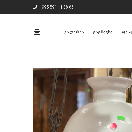
+995 591 11 88 66
ᲒᲐᲚᲔᲠᲔᲐ
ᲒᲐᲒᲖᲐᲕᲜᲐ
ᲤᲐᲡ