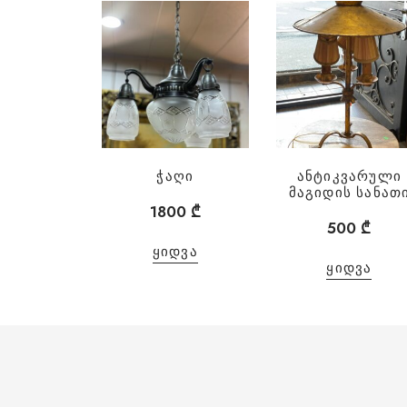
ჭაღი
ანტიკვარული
მაგიდის სანათ
1800
₾
500
₾
ᲧᲘᲓᲕᲐ
ᲧᲘᲓᲕᲐ